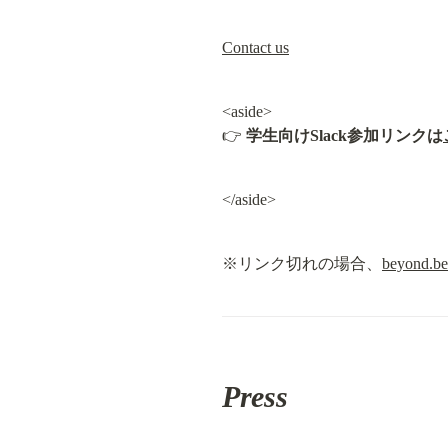
Contact us
<aside>

👉 
学生向けSlack参加リンクは
</aside>
※リンク切れの場合、
beyond.bea
Press