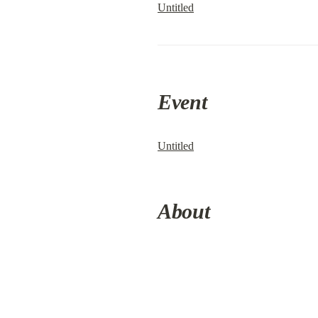
Untitled
Event
Untitled
About